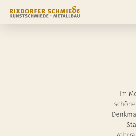
Zum
Inhalt
springen
Im Me
schöne
Denkmal
St
Rohrra