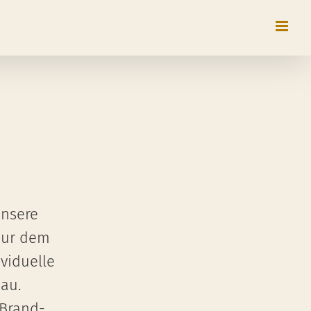
Unsere
nur dem
viduelle
au.
Brand-,